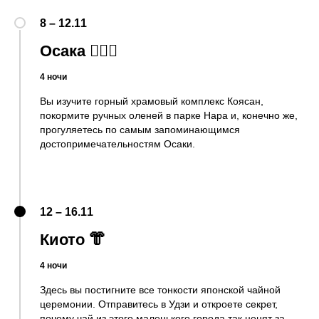
8 – 12.11
Осака 🙇🏻‍♀️
4 ночи
Вы изучите горный храмовый комплекс Коясан,
покормите ручных оленей в парке Нара и, конечно же,
прогуляетесь по самым запоминающимся
достопримечательностям Осаки.
12 – 16.11
Киото 👘
4 ночи
Здесь вы постигните все тонкости японской чайной
церемонии. Отправитесь в Удзи и откроете секрет,
почему чай из этого маленького города так ценят за